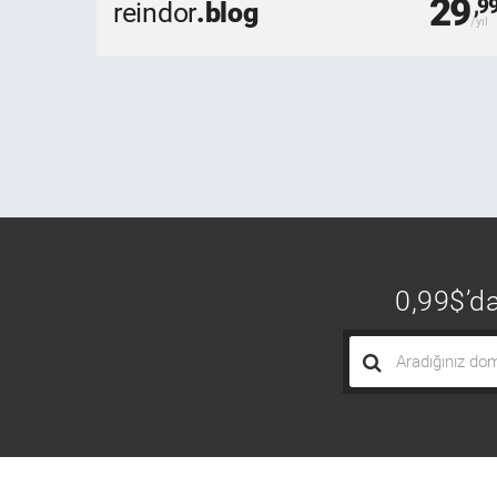
29
,9
reindor
.blog
0,99$’da