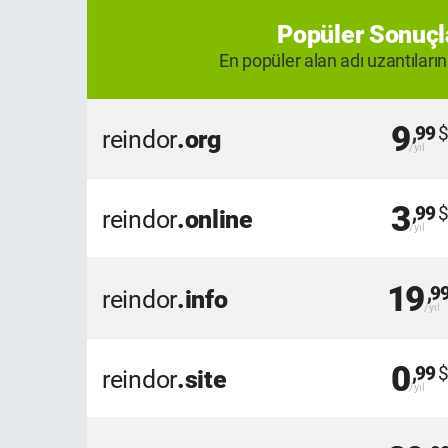
Popüler Sonuçl
En popüler alan adı uzantıların
9
,99
reindor
.org
3
,99
reindor
.online
19
,9
reindor
.info
0
,99
reindor
.site