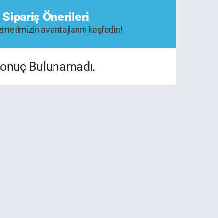
 Sipariş Önerileri
metimizin avantajlarını keşfedin!
onuç Bulunamadı.