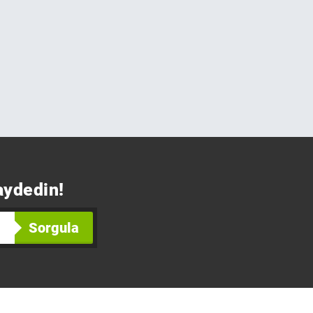
aydedin!
Sorgula