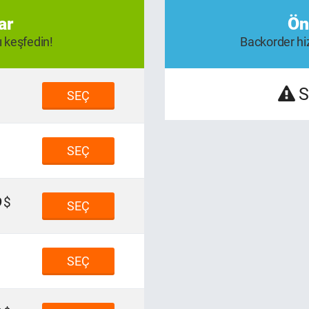
ar
Ön
ı keşfedin!
Backorder hiz
S
SEÇ
SEÇ
9
SEÇ
SEÇ