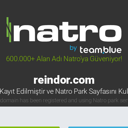
600.000+ Alan Adı Natro’ya Güveniyor!
reindor.com
Kayıt Edilmiştir ve Natro Park Sayfasını Ku
 domain has been registered and using Natro park ser